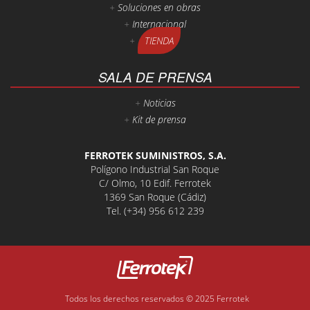
Soluciones en obras
Internacional
TIENDA
SALA DE PRENSA
Noticias
Kit de prensa
FERROTEK SUMINISTROS, S.A.
Polígono Industrial San Roque
C/ Olmo, 10 Edif. Ferrotek
1369 San Roque (Cádiz)
Tel.
(+34) 956 612 239
Todos los derechos reservados © 2025 Ferrotek