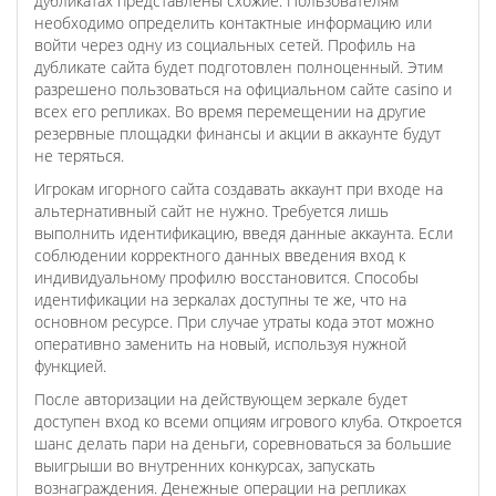
дубликатах представлены схожие. Пользователям
необходимо определить контактные информацию или
войти через одну из социальных сетей. Профиль на
дубликате сайта будет подготовлен полноценный. Этим
разрешено пользоваться на официальном сайте casino и
всех его репликах. Во время перемещении на другие
резервные площадки финансы и акции в аккаунте будут
не теряться.
Игрокам игорного сайта создавать аккаунт при входе на
альтернативный сайт не нужно. Требуется лишь
выполнить идентификацию, введя данные аккаунта. Если
соблюдении корректного данных введения вход к
индивидуальному профилю восстановится. Способы
идентификации на зеркалах доступны те же, что на
основном ресурсе. При случае утраты кода этот можно
оперативно заменить на новый, используя нужной
функцией.
После авторизации на действующем зеркале будет
доступен вход ко всеми опциям игрового клуба. Откроется
шанс делать пари на деньги, соревноваться за большие
выигрыши во внутренних конкурсах, запускать
вознаграждения. Денежные операции на репликах