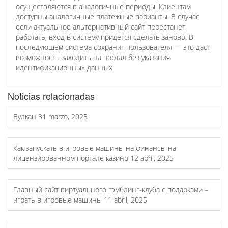
осуществляются в аналогичные периоды. Клиентам
доступны аналогичные платежные варианты. В случае
если актуальное альтернативный сайт перестанет
работать, вход в систему придется сделать заново. В
последующем система сохранит пользователя — это даст
возможность заходить на портал без указания
идентификационных данных.
Noticias relacionadas
Вулкан
31 marzo, 2025
Как запускать в игровые машины на финансы на
лицензированном портале казино
12 abril, 2025
Главный сайт виртуального гэмблинг-клуба с подарками –
играть в игровые машины
11 abril, 2025