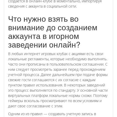
создается в онлайн-клубе в моментально, импортируя
сведения с аккаунта в социальной сети.
Что нужно взять во
внимание до созданием
аккаунта в игорном
заведении онлайн?
В любых интернет игровых клубах с акциями есть свои
локальные регламенты, которые необходимо выполнять.
Часто они прописаны в пользовательском соглашении. С
ним следует просмотреть заранее перед прохождением
учетной процесса. Далее дальнейшем при подаче формы
свежие гости соглашаются с их согласие с каждым
пунктом правил использования. В некоторых заведений
это процесс выполняется по стандарту. У основной части
виртуальных платформ локальные нормы схожи. Поэтому
геймеры вскользь просматривают по всем условиям и
дают свое согласование с этим.
Одним из из правил — создавать учетную запись в