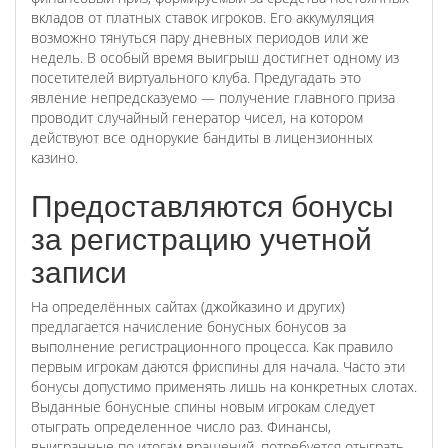
вкладов от платных ставок игроков. Его аккумуляция
возможно тянуться пару дневных периодов или же
недель. В особый время выигрыш достигнет одному из
посетителей виртуального клуба. Предугадать это
явление непредсказуемо — получение главного приза
проводит случайный генератор чисел, на котором
действуют все однорукие бандиты в лицензионных
казино.
Предоставляются бонусы
за регистрацию учетной
записи
На определённых сайтах (джойказино и других)
предлагается начисление бонусных бонусов за
выполнение регистрационного процесса. Как правило
первым игрокам даются фриспины для начала. Часто эти
бонусы допустимо применять лишь на конкретных слотах.
Выданные бонусные спины новым игрокам следует
отыграть определенное число раз. Финансы,
выигранные по итогам вращений, потребуется отыграть