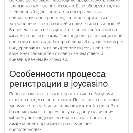
личные контактную информацию. Если обнаружится, что
электронный адрес почты или номер телефона
принадлежит постороннему, это может привести к
затруднениям с авторизацией и получением выигрышей.
В прочем казино не выдвигают строгих требований по
касаемо первым игрокам. Прохождение регистрационной
операции происходит быстро и легко. В случае если игрок
придерживается всех внутренние нормы, у него не
возникнет сложностей с совершением ставок и
обналичиванием выигрышей.
Особенности процесса
регистрации в joycasino
Первоначально в гости интернет-казино с бонусами
входят в процессе регистрации. После этого платформа
запоминает введение информации учетной записи. Это
позволяет какое-то время получать доступ к личному
кабинету без введения логина и пароля. Лог-аут с
аккаунта может произойти при следующих
обстоятельствах: