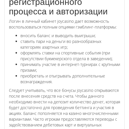
регистрационного
процесса и авторизации
Логин в личный кабинет joycasino дает возможность
воспользоваться полным опциями гэмблинг-платформы:
вносить баланс и выводить выигрыши;
ставить пари на деньги во разнообразных
категориях азартных игр;
оформлять ставки на спортивные события (при
присутствии букмекерского отдела в заведении);
принимать участие в интернет-турнирах с крупными
призами;
приобретать и отыгрывать дополнительные
вознаграждения.
Следует учитывать, что все бонусы joycasino открываются
после внесения средств на счета. Чтобы данного
необходимо внести на депозит количество денег, которая
будет достаточно для проведения беттинга и участия в
акциях. Баланс пополняется на казино многочисленными
вариантами. Часто игрокам предоставляются переводы с
задействованием дебетовых карт и виртуальных