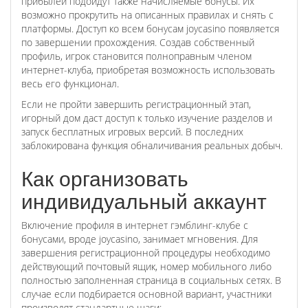
прибылей подойдут также начисляемые бонусы. Их
возможно прокрутить на описанных правилах и снять с
платформы. Доступ ко всем бонусам
joycasino
появляется
по завершении прохождения. Создав собственный
профиль, игрок становится полноправным членом
интернет-клуба, приобретая возможность использовать
весь его функционал.
Если не пройти завершить регистрационный этап,
игорный дом даст доступ к только изучение разделов и
запуск бесплатных игровых версий. В последних
заблокирована функция обналичивания реальных добыч.
Как организовать
индивидуальный аккаунт
Включение профиля в интернет гэмблинг-клубе с
бонусами, вроде joycasino, занимает мгновения. Для
завершения регистрационной процедуры необходимо
действующий почтовый ящик, номер мобильного либо
полностью заполненная страница в социальных сетях. В
случае если подбирается основной вариант, участники
производят стандартные шаги: