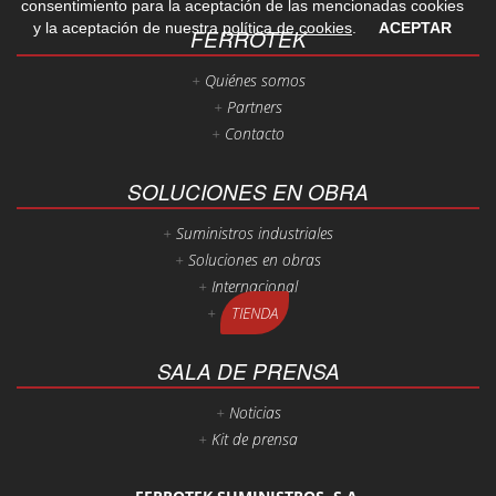
consentimiento para la aceptación de las mencionadas cookies
y la aceptación de nuestra
política de cookies
.
ACEPTAR
FERROTEK
Quiénes somos
Partners
Contacto
SOLUCIONES EN OBRA
Suministros industriales
Soluciones en obras
Internacional
TIENDA
SALA DE PRENSA
Noticias
Kit de prensa