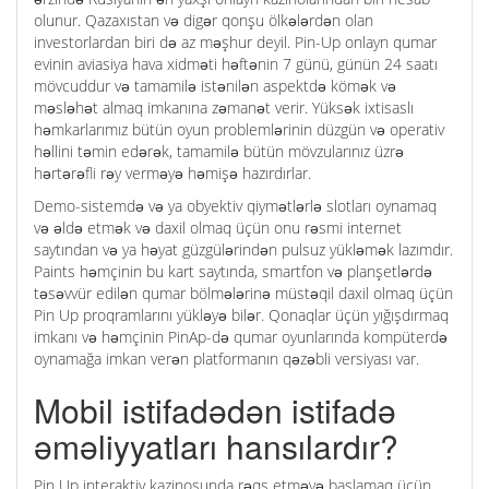
olunur. Qazaxıstan və digər qonşu ölkələrdən olan
investorlardan biri də az məşhur deyil. Pin-Up onlayn qumar
evinin aviasiya hava xidməti həftənin 7 günü, günün 24 saatı
mövcuddur və tamamilə istənilən aspektdə kömək və
məsləhət almaq imkanına zəmanət verir. Yüksək ixtisaslı
həmkarlarımız bütün oyun problemlərinin düzgün və operativ
həllini təmin edərək, tamamilə bütün mövzularınız üzrə
hərtərəfli rəy verməyə həmişə hazırdırlar.
Demo-sistemdə və ya obyektiv qiymətlərlə slotları oynamaq
və əldə etmək və daxil olmaq üçün onu rəsmi internet
saytından və ya həyat güzgülərindən pulsuz yükləmək lazımdır.
Paints həmçinin bu kart saytında, smartfon və planşetlərdə
təsəvvür edilən qumar bölmələrinə müstəqil daxil olmaq üçün
Pin Up proqramlarını yükləyə bilər. Qonaqlar üçün yığışdırmaq
imkanı və həmçinin PinAp-də qumar oyunlarında kompüterdə
oynamağa imkan verən platformanın qəzəbli versiyası var.
Mobil istifadədən istifadə
əməliyyatları hansılardır?
Pin Up interaktiv kazinosunda rəqs etməyə başlamaq üçün