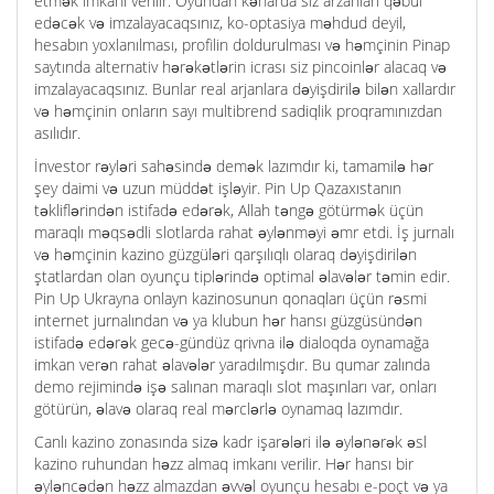
etmək imkanı verilir. Oyundan kənarda siz arzanları qəbul
edəcək və imzalayacaqsınız, ko-optasiya məhdud deyil,
hesabın yoxlanılması, profilin doldurulması və həmçinin Pinap
saytında alternativ hərəkətlərin icrası siz pincoinlər alacaq və
imzalayacaqsınız. Bunlar real arjanlara dəyişdirilə bilən xallardır
və həmçinin onların sayı multibrend sadiqlik proqramınızdan
asılıdır.
İnvestor rəyləri sahəsində demək lazımdır ki, tamamilə hər
şey daimi və uzun müddət işləyir. Pin Up Qazaxıstanın
təkliflərindən istifadə edərək, Allah təngə götürmək üçün
maraqlı məqsədli slotlarda rahat əylənməyi əmr etdi. İş jurnalı
və həmçinin kazino güzgüləri qarşılıqlı olaraq dəyişdirilən
ştatlardan olan oyunçu tiplərində optimal əlavələr təmin edir.
Pin Up Ukrayna onlayn kazinosunun qonaqları üçün rəsmi
internet jurnalından və ya klubun hər hansı güzgüsündən
istifadə edərək gecə-gündüz qrivna ilə dialoqda oynamağa
imkan verən rahat əlavələr yaradılmışdır. Bu qumar zalında
demo rejimində işə salınan maraqlı slot maşınları var, onları
götürün, əlavə olaraq real mərclərlə oynamaq lazımdır.
Canlı kazino zonasında sizə kadr işarələri ilə əylənərək əsl
kazino ruhundan həzz almaq imkanı verilir. Hər hansı bir
əyləncədən həzz almazdan əvvəl oyunçu hesabı e-poçt və ya