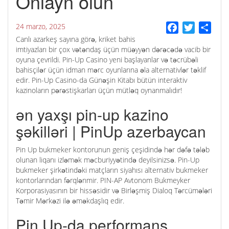
Onlayn olun
24 marzo, 2025
Facebook
Twitter
Comp
Canlı azarkeş sayına görə, kriket bahis
imtiyazları bir çox vətəndaş üçün müəyyən dərəcədə vacib bir
oyuna çevrildi. Pin-Up Casino yeni başlayanlar və təcrübəli
bahisçilər üçün idman mərc oyunlarına əla alternativlər təklif
edir.
Pin-Up Casino-da Günəşin Kitabı bütün interaktiv
kazinoların pərəstişkarları üçün mütləq oynanmalıdır!
ən yaxşı pin-up kazino
şəkilləri | PinUp azerbaycan
Pin Up bukmeker kontorunun geniş çeşidində hər dəfə tələb
olunan liqanı izləmək məcburiyyətində deyilsinizsə. Pin-Up
bukmeker şirkətindəki matçların siyahısı alternativ bukmeker
kontorlarından fərqlənmir. PIN-AP Avtonom Bukmeyker
Korporasiyasının bir hissəsidir və Birləşmiş Dialoq Tərcümələri
Təmir Mərkəzi ilə əməkdaşlıq edir.
Pin Up-da performans