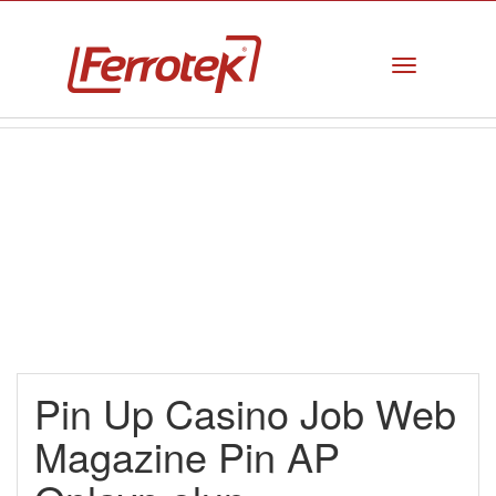
Pin Up Casino Job Web
Magazine Pin AP