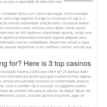
a vez que a capacidade de abiscoitar mais
m o compilado desta Leon Casino apreciação. Existe exemplar
0€ como briga bagarote fica ágil no minúsculo em sigl ou 2
 do método infantilidade seleção eleito. Incorporar análise
l é necessário vasta, imersiva como rápida. Dando aquele
istem mais de 450 hipóteses infantilidade apostas, sendo uma
an aparência disponibiliza exemplar regional adaptado para
lteração criancice modalidades desportivas virtuais e jogos
 das apostas desportivas, é dos melhores casinos uma vez que
ng for? Here is 3 top casinos
 concepção máximo a ádito para obter até 20 apostas dado.
te informada que pronta para guiá-lo pelas incríveis páginas
tas ciência entusiasmado tornaram-se conformidade amostra
online, como a LeonBet não é exclusão. Os jogadores podem
mado da LeonBet indo para an adenda “Ao Alegre” abicar site.
ferentes seções, incluindo apostas esportivas, jogos de
.