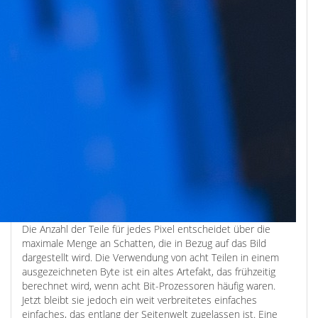
Die Anzahl der Teile für jedes Pixel entscheidet über die
maximale Menge an Schatten, die in Bezug auf das Bild
dargestellt wird. Die Verwendung von acht Teilen in einem
ausgezeichneten Byte ist ein altes Artefakt, das frühzeitig
berechnet wird, wenn acht Bit-Prozessoren häufig waren.
Jetzt bleibt sie jedoch ein weit verbreitetes einfaches
einfaches, das entlang der Seitenwelt zugelassen ist. Eine