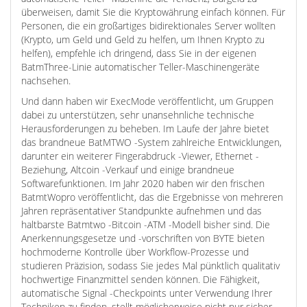
überweisen, damit Sie die Kryptowährung einfach können. Für
Personen, die ein großartiges bidirektionales Server wollten
(Krypto, um Geld und Geld zu helfen, um Ihnen Krypto zu
helfen), empfehle ich dringend, dass Sie in der eigenen
BatmThree-Linie automatischer Teller-Maschinengeräte
nachsehen.
Und dann haben wir ExecMode veröffentlicht, um Gruppen
dabei zu unterstützen, sehr unansehnliche technische
Herausforderungen zu beheben. Im Laufe der Jahre bietet
das brandneue BatMTWO -System zahlreiche Entwicklungen,
darunter ein weiterer Fingerabdruck -Viewer, Ethernet -
Beziehung, Altcoin -Verkauf und einige brandneue
Softwarefunktionen. Im Jahr 2020 haben wir den frischen
BatmtWopro veröffentlicht, das die Ergebnisse von mehreren
Jahren repräsentativer Standpunkte aufnehmen und das
haltbarste Batmtwo -Bitcoin -ATM -Modell bisher sind. Die
Anerkennungsgesetze und -vorschriften von BYTE bieten
hochmoderne Kontrolle über Workflow-Prozesse und
studieren Präzision, sodass Sie jedes Mal pünktlich qualitativ
hochwertige Finanzmittel senden können. Die Fähigkeit,
automatische Signal -Checkpoints unter Verwendung Ihrer
Techniken zu finden, stellt möglicherweise nicht nur sicher,