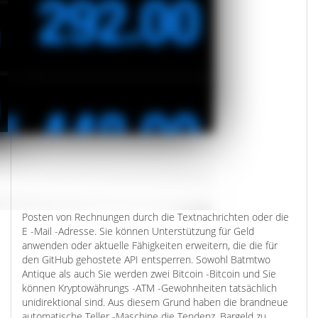
Posten von Rechnungen durch die Textnachrichten oder die
E -Mail -Adresse. Sie können Unterstützung für Geld
anwenden oder aktuelle Fähigkeiten erweitern, die die für
den GitHub gehostete API entsperren. Sowohl Batmtwo
Antique als auch Sie werden zwei Bitcoin -Bitcoin und Sie
können Kryptowährungs -ATM -Gewohnheiten tatsächlich
unidirektional sind. Aus diesem Grund haben die brandneue
automatische Teller -Maschine die Tendenz, Bargeld zu