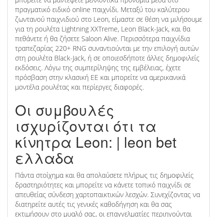
πραγματικό ειδικό online παιχνίδι. Μεταξύ του καλύτερου
ζωντανού παιχνιδιού στο Leon, είμαστε σε θέση να μιλήσουμε
για τη ρουλέτα Lightning XXTreme, Leon Black-Jack, και θα
πεθάνετε ή θα ζήσετε Saloon Alive. Περισσότερα παιχνίδια
τραπεζαρίας 220+ RNG συναντιούνται με την επιλογή αυτών
στη ρουλέτα Black-Jack, ή σε οποιεσδήποτε άλλες δημοφιλείς
εκδόσεις. Λόγω της συμπερίληψης της εμβέλειας, έχετε
πρόσβαση στην κλασική ΕΕ και μπορείτε να αμερικανικά
μοντέλα ρουλέτας και περίεργες διαφορές.
Οι συμβουλές
ισχυρίζονται ότι τα
κίνητρα Leon: | leon bet
ελλαδα
Πάντα στοίχημα και θα απολαύσετε πλήρως τις δημοφιλείς
δραστηριότητες και μπορείτε να κάνετε τοπικό παιχνίδι σε
απευθείας σύνδεση χαρτοπαικτικών λεσχών. Συνεχίζοντας να
διατηρείτε αυτές τις γενικές καθοδήγηση και θα σας
εκτιμήσουν στο μυαλό σας, οι επαγγελματίες περιηγούνται