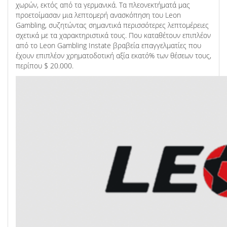
χωρών, εκτός από τα γερμανικά. Τα πλεονεκτήματά μας
προετοίμασαν μια λεπτομερή ανασκόπηση του Leon
Gambling, συζητώντας σημαντικά περισσότερες λεπτομέρειες
σχετικά με τα χαρακτηριστικά τους. Που καταθέτουν επιπλέον
από το Leon Gambling Instate βραβεία επαγγελματίες που
έχουν επιπλέον χρηματοδοτική αξία εκατό% των θέσεων τους,
περίπου $ 20.000.