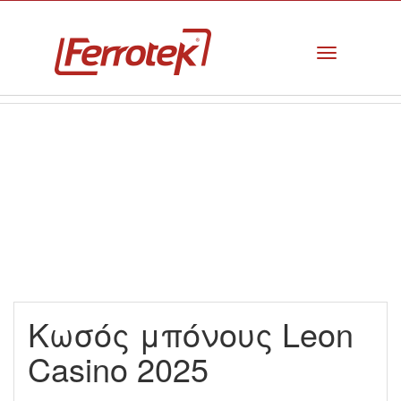
Κωσός μπόνους Leon
Casino 2025