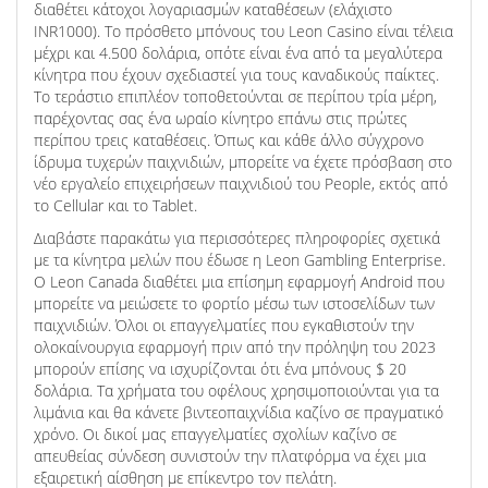
διαθέτει κάτοχοι λογαριασμών καταθέσεων (ελάχιστο
INR1000). Το πρόσθετο μπόνους του Leon Casino είναι τέλεια
μέχρι και 4.500 δολάρια, οπότε είναι ένα από τα μεγαλύτερα
κίνητρα που έχουν σχεδιαστεί για τους καναδικούς παίκτες.
Το τεράστιο επιπλέον τοποθετούνται σε περίπου τρία μέρη,
παρέχοντας σας ένα ωραίο κίνητρο επάνω στις πρώτες
περίπου τρεις καταθέσεις. Όπως και κάθε άλλο σύγχρονο
ίδρυμα τυχερών παιχνιδιών, μπορείτε να έχετε πρόσβαση στο
νέο εργαλείο επιχειρήσεων παιχνιδιού του People, εκτός από
το Cellular και το Tablet.
Διαβάστε παρακάτω για περισσότερες πληροφορίες σχετικά
με τα κίνητρα μελών που έδωσε η Leon Gambling Enterprise.
Ο Leon Canada διαθέτει μια επίσημη εφαρμογή Android που
μπορείτε να μειώσετε το φορτίο μέσω των ιστοσελίδων των
παιχνιδιών. Όλοι οι επαγγελματίες που εγκαθιστούν την
ολοκαίνουργια εφαρμογή πριν από την πρόληψη του 2023
μπορούν επίσης να ισχυρίζονται ότι ένα μπόνους $ 20
δολάρια. Τα χρήματα του οφέλους χρησιμοποιούνται για τα
λιμάνια και θα κάνετε βιντεοπαιχνίδια καζίνο σε πραγματικό
χρόνο. Οι δικοί μας επαγγελματίες σχολίων καζίνο σε
απευθείας σύνδεση συνιστούν την πλατφόρμα να έχει μια
εξαιρετική αίσθηση με επίκεντρο τον πελάτη.