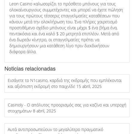
Leon Casino καλωσορίζει το πρόσθετο μπόνους για τους
ολοκαίνουργιους συμμετέχοντες και μπορεί να έχετε πώληση
για τους πρώτους τέσσερις επαγγελματίες καταθέσεων που
κάνουν μετά την ολοκλήρωση του. Ένα πλήρες χαιρετισμό
προστιθέμενο σχέδιο μπόνους είναι μέχρι $ ένα βήμα ένα,
πεντακόσια και ένα καλό $ 20 μετρητά επιπλέον. Μετά από
ένα δωρεάν κίνητρο, οι επαγγελματίες πρέπει να
δημιουργήσουν μια κατάθεση λίγο πριν διεκδικήσουν
διάφορα άλλα.
Noticias relacionadas
Εισάγετε το N1casino, καρδιά της εκδρομής που εμπλέκονται
και αξιόπιστη εκδρομή στο παιχνίδι!
15 abril, 2025
Casinoly - Ο απόλυτος προορισμός σας για καζίνο και υπεροχή
στοιχημάτων
8 abril, 2025
Αυτά αντιπροσωπεύουν το μεγαλύτερο πραγματικό